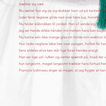
trækker sig væk.
Nu sætter hun sig op og skubber ham ud på kanten af fl
lader først neglene glide ned over hans ryg, hvorefter 
Nu falder slåbrokken til jorden. Han vil vende sig, men 
jeg ser hende stikke hånden ind mellem hans ben bagfra,
Nu kunne selv ikke mange glas vin holde min erektion t
Hun lader neglene løbe hen over pungen, hvilket får han
hans aldeles stive køn står lige foran hendes ansigt.
Han ser lige ud i luften og venter spændt på, hvad der vi
hun langsomt, meget langsomt trækker hans forhud frem
Francois lydniveau stiger så meget, at jeg frygter at 