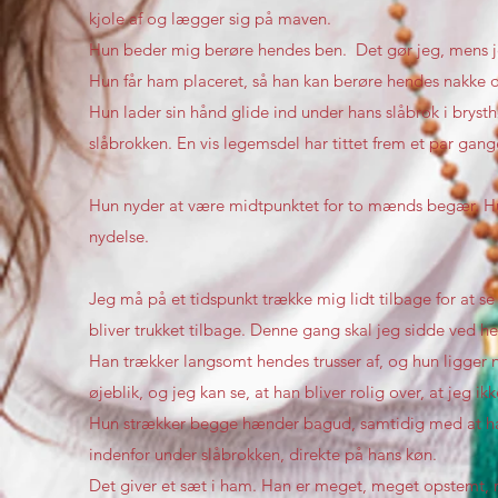
kjole af og lægger sig på maven.
Hun beder mig berøre hendes ben. Det gør jeg, mens j
Hun får ham placeret, så han kan berøre hendes nakke 
Hun lader sin hånd glide ind under hans slåbrok i bryst
slåbrokken. En vis legemsdel har tittet frem et par gan
Hun nyder at være midtpunktet for to mænds begær. Hun
nydelse.
Jeg må på et tidspunkt trække mig lidt tilbage for at se 
bliver trukket tilbage. Denne gang skal jeg sidde ved
Han trækker langsomt hendes trusser af, og hun ligger n
øjeblik, og jeg kan se, at han bliver rolig over, at jeg 
Hun strækker begge hænder bagud, samtidig med at ha
indenfor under slåbrokken, direkte på hans køn.
Det giver et sæt i ham. Han er meget, meget opstemt, m