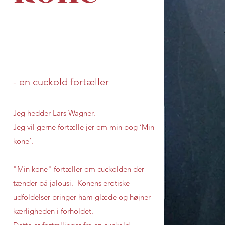
- en cuckold fortæller
Jeg hedder Lars Wagner.
Jeg vil gerne fortælle jer om min bog ‘Min
kone’.
"Min kone" fortæller om cuckolden der
tænder på jalousi. Konens erotiske
udfoldelser bringer ham glæde og højner
kærligheden i forholdet.