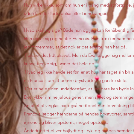
Hun virker ikke, som om hun er i gang med at fortryde, 
uden fare for fortrydelse eller bondeanger.
Hvad skal jeg sige? Både hun og jeg kan forhåbentlig få 
Hun rejser sig og henter Francois. Hun trækker ham hen 
jeg fornemmer, at det nok er det eneste, han har på.
Først er det lidt akavet. Men da Eva lægger sig mellem
kunne tænke sig, løsner det hele op.
Hvad jeg ikke havde set før, er at hun har taget sin bh 
nu Francois om at berøre brystvorterne ganske stille.
Det er hele tiden underforstået, at jeg bare kan byde 
Det rykker i mine jalousigener, men synet og stemningen e
Antallet af vinglas har også nedtonet min forventning til 
Francois lægger hænderne på hendes brystvorter, samt
øjnene og bliver opstemt, meget opstemt.
Åndedrættet bliver højlydt og i ryk, og hendes hænder fl