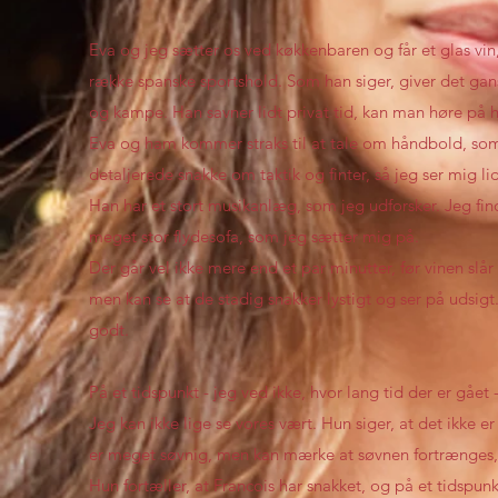
Eva og jeg sætter os ved køkkenbaren og får et glas vin,
række spanske sportshold. Som han siger, giver det gans
og kampe. Han savner lidt privat tid, kan man høre på 
Eva og ham kommer straks til at tale om håndbold, som 
detaljerede snakke om taktik og finter, så jeg ser mig li
Han har et stort musikanlæg, som jeg udforsker. Jeg fi
meget stor flydesofa, som jeg sætter mig på.
Der går vel ikke mere end et par minutter, før vinen slå
men kan se at de stadig snakker lystigt og ser på udsigt
godt.
På et tidspunkt - jeg ved ikke, hvor lang tid der er gået 
Jeg kan ikke lige se vores vært. Hun siger, at det ikke e
er meget søvnig, men kan mærke at søvnen fortrænges, 
Hun fortæller, at Francois har snakket, og på et tids