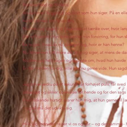
Francois bød op til dans.
Alt sammen hyggeligt og sjovt som hun siger. På en ell
holdt lidt tæt om hinanden.
Nu blev jeg vågen og begynder at tænke over, hvor lang 
Det er ligesom min kone kan se min forvirring, for hun sk
fra noget. Hvad så nu, spørger jeg, hvor er han henne?
Nu bliver hun lidt mere alvorlig og siger, at mens de d
Nu blev jeg helt vågen og spurgte om, hvad hun havde sv
Er det i orden for dig, ville hun nu gerne vide. Hun sagde
Jeg bliver ædru på et sekund, får forhøjet puls, får sve
afslappet og sikker oplevelse for hende og for den sags 
Overraskende hurtigt svarer hun mig, at hun gerne vil
– og så må det udvikle sig.
Hvis jeg fortryder, rejser vi os og går – og det samme - h