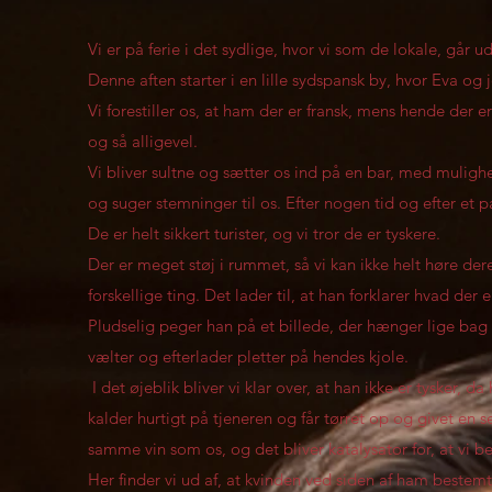
Vi er på ferie i det sydlige, hvor vi som de lokale, går 
Denne aften starter i en lille sydspansk by, hvor Eva og 
Vi forestiller os, at ham der er fransk, mens hende der er
og så alligevel.
Vi bliver sultne og sætter os ind på en bar, med mulighe
og suger stemninger til os. Efter nogen tid og efter et 
De er helt sikkert turister, og vi tror de er tyskere.
Der er meget støj i rummet, så vi kan ikke helt høre 
forskellige ting. Det lader til, at han forklarer hvad der 
Pludselig peger han på et billede, der hænger lige bag 
vælter og efterlader pletter på hendes kjole.
I det øjeblik bliver vi klar over, at han ikke er tysker,
kalder hurtigt på tjeneren og får tørret op og givet en se
samme vin som os, og det bliver katalysator for, at vi b
Her finder vi ud af, at kvinden ved siden af ham bestemt 