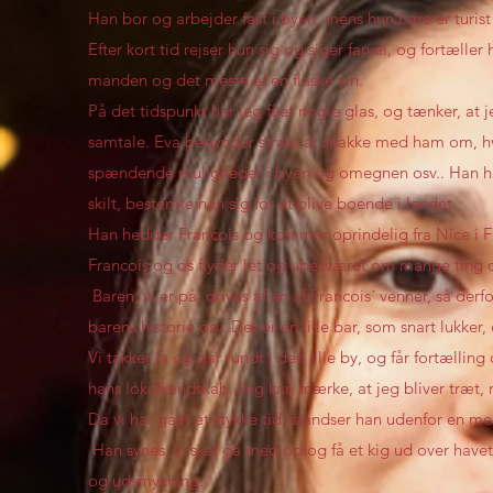
Han bor og arbejder fast i byen, mens hun bare er turist
Efter kort tid rejser hun sig og siger farvel, og fortæll
manden og det meste af en flaske vin.
På det tidspunkt har jeg fået nogle glas, og tænker, at j
samtale. Eva begynder straks at snakke med ham om, hv
spændende muligheder i byen og omegnen osv.. Han hav
skilt, bestemte han sig for at blive boende i landet.
Han hedder Francois og kommer oprindelig fra Nice i F
Francois og os flyder let og ubesværet om mange ting
Baren, vi er på, drives af en af Francois´ venner, så d
barens historie osv. Det er en lille bar, som snart lukker,
Vi takker ja og går rundt i den lille by, og får fortælli
hans lokalkendskab. Jeg kan mærke, at jeg bliver træt, m
Da vi har gået et stykke tid, standser han udenfor en m
Han synes, vi skal gå med op og få et kig ud over have
og udsmykning.