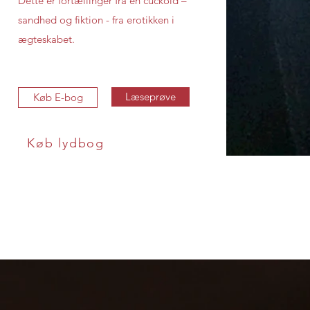
Dette er fortællinger fra en cuckold –
sandhed og fiktion - fra erotikken i
ægteskabet.
Læseprøve
Køb E-bog
Køb lydbog